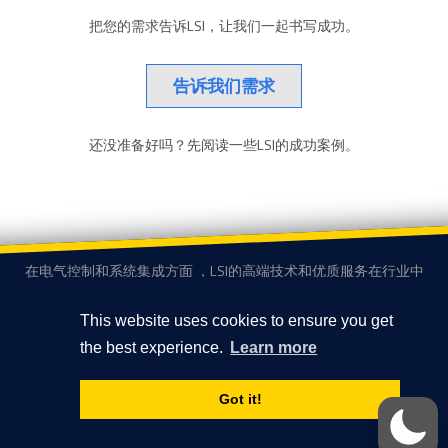
把您的需求告诉LSI，让我们一起书写成功。
告诉我们需求
还没准备好吗？先阅读一些LSI的成功案例。
在电气控制和系统集成方面 ，LSI的高端技术和优质服务在行业中
得到了很高的评价。
This website uses cookies to ensure you get
广州高新技术产业开发区科学城彩频路9号B502C、502D
the best experience.
Learn more
联系我们
+86 20 32053066
Got it!
隐私政策
© 2026 Logical Systems, LLC