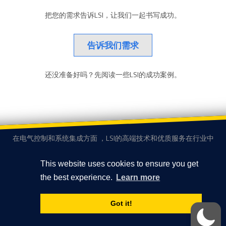
把您的需求告诉LSI，让我们一起书写成功。
告诉我们需求
还没准备好吗？先阅读一些LSI的成功案例。
在电气控制和系统集成方面 ，LSI的高端技术和优质服务在行业中
得到了很高的评价。
This website uses cookies to ensure you get
广州高新技术产业开发区科学城彩频路9号B502C、502D
the best experience.
Learn more
联系我们
+86 20 32053066
Got it!
隐私政策
© 2026 Logical Systems, LLC