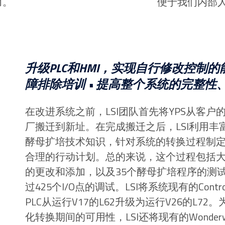
力。
便于我们内部
升级PLC和HMI，实现自行修改控制的能
障排除培训 •
提高整个系统的完整性
在改进系统之前，LSI团队首先将YPS从客户
厂搬迁到新址。在完成搬迁之后，LSI利用丰
酵母扩培技术知识，针对系统的转换过程制
合理的行动计划。总的来说，这个过程包括
的更改和添加，以及35个酵母扩培程序的测
过425个I/O点的调试。LSI将系统现有的Control
PLC从运行V17的L62升级为运行V26的L72
化转换期间的可用性，LSI还将现有的Wonderw