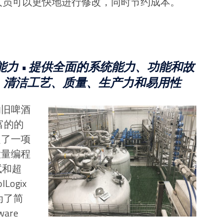
人员可以更快地进行修改，同时节约成本。
力 •
提供全面的系统能力、功能和故
、清洁工艺、质量、生产力和易用性
的旧啤酒
富的的
定了一项
大量编程
试和超
Logix
。为了简
are