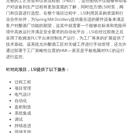
完整的工艺管道和仪表流程图（P&ID），这些图纸不仅能够帮助客
户对设备到生产过程有更加直观的了解，同时也方便LSI对泵，阀
门和仪器进行选型。在整个项目过程中，LSI利用其采购资源和行
业合作伙伴，为Spring Mill Distillery提供最合适的硬件设备来满足
客户对酿酒厂功能的期望，这其中就需要一个能够在标准和危险环
境中高效运行并满足安全要求的自动化平台，LSI在经过权衡之后
采用了欧姆龙PLC平台来控制生产运行，为工厂将来的扩展提供了
技术基础。该系统允许酿酒工匠对关键工序进行手动管理，还允许
通过部署于工厂策略性位置的HMI—甚至是平板电脑对PLC的运行
进行监控。
针对此项目，LSI提供了以下服务：
过程工程
项目管理
电气设计
自动化
盘柜制造
系统集成
调试
持续改进
现场支持